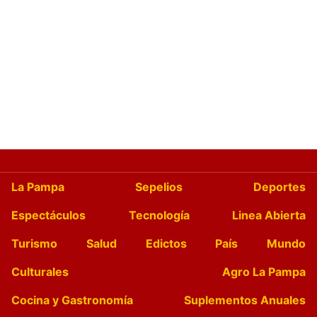
La Pampa
Sepelios
Deportes
Espectáculos
Tecnología
Linea Abierta
Turismo
Salud
Edictos
País
Mundo
Culturales
Agro La Pampa
Cocina y Gastronomía
Suplementos Anuales