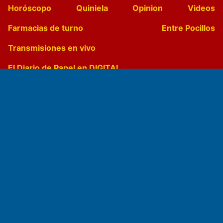
Horóscopo
Quiniela
Opinion
Videos
Farmacias de turno
Entre Pocillos
Transmisiones en vivo
El Diario de Papel en DIGITAL
Fundado por el
Doctor Antonio Nemesio