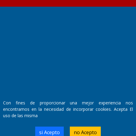
Fundado por el
Doctor Antonio Nemesio
Primera edición: Domingo 3 de Mayo de 1992
Miembro de ADIRA,ADEPA y CPPAL
Propietario: El Diario SRL
Director Periodístico:
Walter René Goñi
Con fines de proporcionar una mejor experiencia nos
encontramos en la necesidad de incorporar cookies. Acepta El
Domicilio Legal: José Ingenieros 855,
uso de las misma
Santa Rosa, La Pampa.
Número de Registro DNDA:
RL-2019-55551274-APN-DNDA#MJ
si Acepto
no Acepto
Edición #
9419