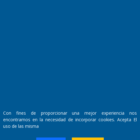
El Diario de Papel en DIGITAL
Fundado por el
Doctor Antonio Nemesio
Primera edición: Domingo 3 de Mayo de 1992
Miembro de ADIRA,ADEPA y CPPAL
Propietario: El Diario SRL
Con fines de proporcionar una mejor experiencia nos
Director Periodístico:
encontramos en la necesidad de incorporar cookies. Acepta El
Walter René Goñi
uso de las misma