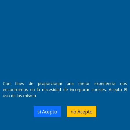
Fundado por el
Doctor Antonio Nemesio
Primera edición: Domingo 3 de Mayo de 1992
Miembro de ADIRA,ADEPA y CPPAL
Propietario: El Diario SRL
Director Periodístico:
Walter René Goñi
Con fines de proporcionar una mejor experiencia nos
encontramos en la necesidad de incorporar cookies. Acepta El
uso de las misma
Domicilio Legal: José Ingenieros 855,
Santa Rosa, La Pampa.
Número de Registro DNDA:
si Acepto
no Acepto
RL-2019-55551274-APN-DNDA#MJ
Edición #
9420
Fecha de Edición:
9/08/2026