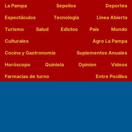
La Pampa
Sepelios
Deportes
Espectáculos
Tecnología
Linea Abierta
Turismo
Salud
Edictos
País
Mundo
Culturales
Agro La Pampa
Cocina y Gastronomía
Suplementos Anuales
Horóscopo
Quiniela
Opinion
Videos
Farmacias de turno
Entre Pocillos
Transmisiones en vivo
El Diario de Papel en DIGITAL