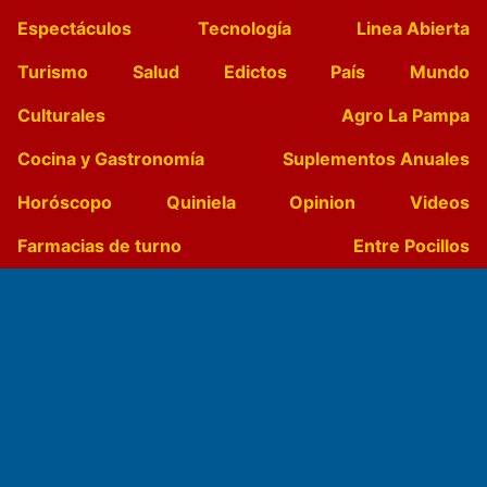
Espectáculos
Tecnología
Linea Abierta
Turismo
Salud
Edictos
País
Mundo
Culturales
Agro La Pampa
Cocina y Gastronomía
Suplementos Anuales
Horóscopo
Quiniela
Opinion
Videos
Farmacias de turno
Entre Pocillos
Transmisiones en vivo
El Diario de Papel en DIGITAL