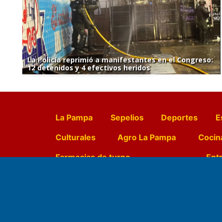
La Policía reprimió a manifestantes en el Congreso:
12 detenidos y 4 efectivos heridos
La Pampa
Sepelios
Deportes
E
Culturales
Agro La Pampa
Cocin
Farmacias de turno
Entr
Fundado por el
Doctor Antonio 