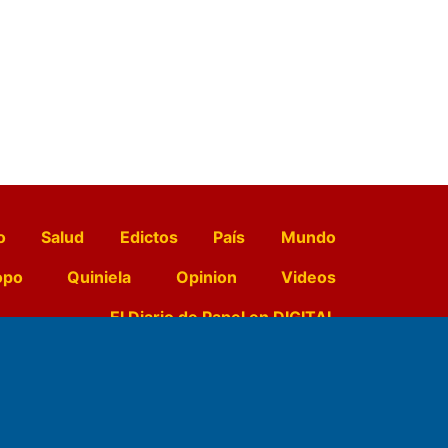
o
Salud
Edictos
País
Mundo
opo
Quiniela
Opinion
Videos
El Diario de Papel en DIGITAL
e Contenidos: