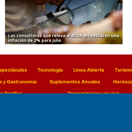
Las consultoras que releva el BCRA proyectaron una
inflación de 2% para julio
spectáculos
Tecnología
Linea Abierta
Turism
a y Gastronomía
Suplementos Anuales
Horósc
e Pocillos
Transmisiones en vivo
Nemesio
Domicilio Legal: José Ingenieros 855,
Director General d