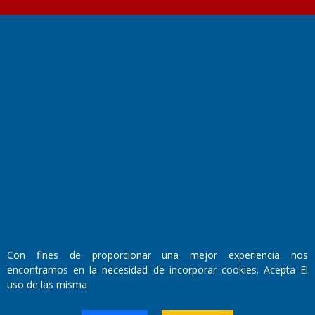
Fundado por el
Doctor Antonio Nemesio
Primera edición: Domingo 3 de Mayo de 1992
Miembro de ADIRA,ADEPA y CPPAL
Propietario: El Diario SRL
Director Periodístico:
Walter René Goñi
Con fines de proporcionar una mejor experiencia nos
encontramos en la necesidad de incorporar cookies. Acepta El
uso de las misma
Domicilio Legal: José Ingenieros 855,
Santa Rosa, La Pampa.