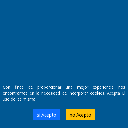
Fundado por el
Doctor Antonio Nemesio
Primera edición: Domingo 3 de Mayo de 1992
Miembro de ADIRA,ADEPA y CPPAL
Propietario: El Diario SRL
Director Periodístico:
Con fines de proporcionar una mejor experiencia nos
Walter René Goñi
encontramos en la necesidad de incorporar cookies. Acepta El
uso de las misma
Domicilio Legal: José Ingenieros 855,
si Acepto
no Acepto
Santa Rosa, La Pampa.
Número de Registro DNDA:
RL-2019-55551274-APN-DNDA#MJ