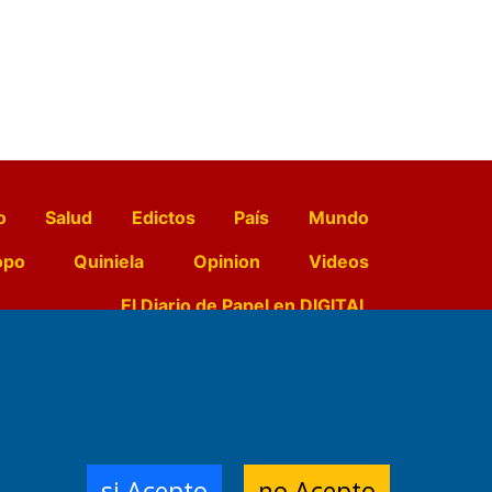
o
Salud
Edictos
País
Mundo
opo
Quiniela
Opinion
Videos
El Diario de Papel en DIGITAL
e Contenidos:
Nemesio
ración,
si Acepto
no Acepto