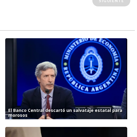
SIGUIENTE
El Banco Central descartó un salvataje estatal para
morosos