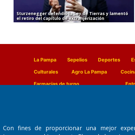
Sturzenegger defendió la Ley de Tierras y lamentó
el retiro del capítulo de extranjerización
La Pampa
Sepelios
Deportes
E
Culturales
Agro La Pampa
Cocin
Farmacias de turno
Entr
Fundado por el
Doctor Antonio 
Primera edición: Domingo 3 de May
Con fines de proporcionar una mejor expe
Miembro de ADIRA,ADEPA y CPPAL