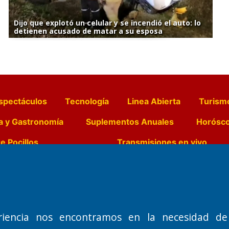
Dijo que explotó un celular y se incendió el auto: lo
detienen acusado de matar a su esposa
spectáculos
Tecnología
Linea Abierta
Turism
a y Gastronomía
Suplementos Anuales
Horósc
e Pocillos
Transmisiones en vivo
Nemesio
Domicilio Legal: José Ingenieros 855,
Director General d
o de 1992
Santa Rosa, La Pampa.
Dr. Jorge Ricardo 
riencia nos encontramos en la necesidad de
Número de Registro DNDA:
Redacción, Administ