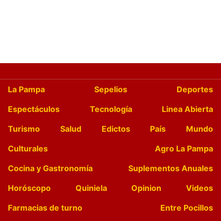
La Pampa
Sepelios
Deportes
Espectáculos
Tecnología
Linea Abierta
Turismo
Salud
Edictos
País
Mundo
Culturales
Agro La Pampa
Cocina y Gastronomía
Suplementos Anuales
Horóscopo
Quiniela
Opinion
Videos
Farmacias de turno
Entre Pocillos