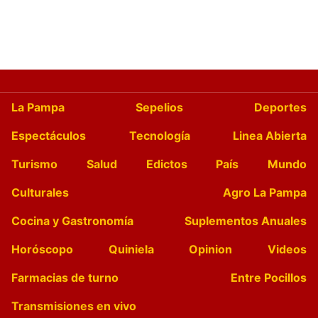
La Pampa
Sepelios
Deportes
Espectáculos
Tecnología
Linea Abierta
Turismo
Salud
Edictos
País
Mundo
Culturales
Agro La Pampa
Cocina y Gastronomía
Suplementos Anuales
Horóscopo
Quiniela
Opinion
Videos
Farmacias de turno
Entre Pocillos
Transmisiones en vivo