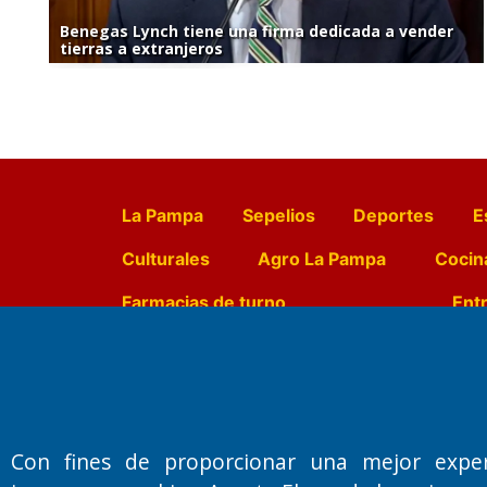
Benegas Lynch tiene una firma dedicada a vender
tierras a extranjeros
La Pampa
Sepelios
Deportes
E
Culturales
Agro La Pampa
Cocin
Farmacias de turno
Entr
Fundado por el
Doctor Antonio 
Primera edición: Domingo 3 de May
Con fines de proporcionar una mejor expe
Miembro de ADIRA,ADEPA y CPPAL