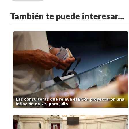
También te puede interesar...
Las consultoras que releva el BCRA proyectaron una
inflación de 2% para julio