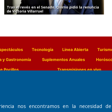
Tras el revés en el Senado, Quirno pidió la renuncia
de Victoria Villarruel
spectáculos
Tecnología
Linea Abierta
Turism
a y Gastronomía
Suplementos Anuales
Horósc
e Pocillos
Transmisiones en vivo
Nemesio
Domicilio Legal: José Ingenieros 855,
Director General d
o de 1992
Santa Rosa, La Pampa.
Dr. Jorge Ricardo 
riencia nos encontramos en la necesidad de
Número de Registro DNDA:
Redacción, Administ