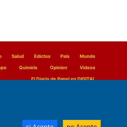
o
Salud
Edictos
País
Mundo
opo
Quiniela
Opinion
Videos
El Diario de Papel en DIGITAL
e Contenidos:
Nemesio
ración,
si Acepto
no Acepto