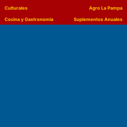
Culturales
Agro La Pampa
Cocina y Gastronomía
Suplementos Anuales
Horóscopo
Quiniela
Opinion
Videos
Farmacias de turno
Entre Pocillos
Transmisiones en vivo
El Diario de Papel en DIGITAL