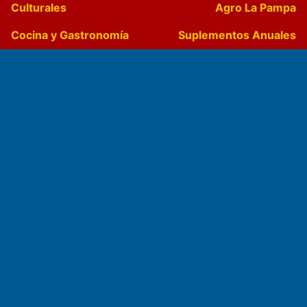
Culturales
Agro La Pampa
Cocina y Gastronomía
Suplementos Anuales
Horóscopo
Quiniela
Opinion
Videos
Farmacias de turno
Entre Pocillos
Transmisiones en vivo
El Diario de Papel en DIGITAL