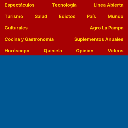
Espectáculos
Tecnología
Linea Abierta
Turismo
Salud
Edictos
País
Mundo
Culturales
Agro La Pampa
Cocina y Gastronomía
Suplementos Anuales
Horóscopo
Quiniela
Opinion
Videos
Farmacias de turno
Entre Pocillos
Transmisiones en vivo
El Diario de Papel en DIGITAL