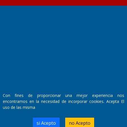
Fundado por el
Doctor Antonio Nemesio
Primera edición: Domingo 3 de Mayo de 1992
Miembro de ADIRA,ADEPA y CPPAL
Propietario: El Diario SRL
Director Periodístico:
Walter René Goñi
Con fines de proporcionar una mejor experiencia nos
encontramos en la necesidad de incorporar cookies. Acepta El
Domicilio Legal: José Ingenieros 855,
uso de las misma
Santa Rosa, La Pampa.
Número de Registro DNDA:
RL-2019-55551274-APN-DNDA#MJ
si Acepto
no Acepto
Edición #
9419