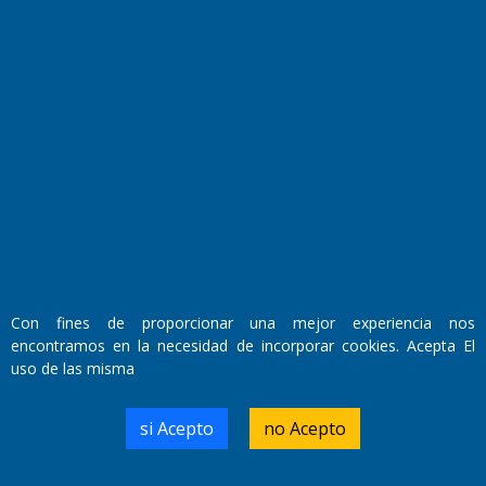
Fundado por el
Doctor Antonio Nemesio
Primera edición: Domingo 3 de Mayo de 1992
Miembro de ADIRA,ADEPA y CPPAL
Propietario: El Diario SRL
Director Periodístico:
Walter René Goñi
Con fines de proporcionar una mejor experiencia nos
encontramos en la necesidad de incorporar cookies. Acepta El
uso de las misma
Domicilio Legal: José Ingenieros 855,
Santa Rosa, La Pampa.
Número de Registro DNDA:
si Acepto
no Acepto
RL-2019-55551274-APN-DNDA#MJ
Edición #
9418
Fecha de Edición:
7/08/2026