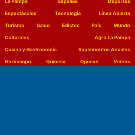
La Pampa
Sepelios
Deportes
Espectáculos
Tecnología
Linea Abierta
Turismo
Salud
Edictos
País
Mundo
Culturales
Agro La Pampa
Cocina y Gastronomía
Suplementos Anuales
Horóscopo
Quiniela
Opinion
Videos
Farmacias de turno
Entre Pocillos
Transmisiones en vivo
El Diario de Papel en DIGITAL