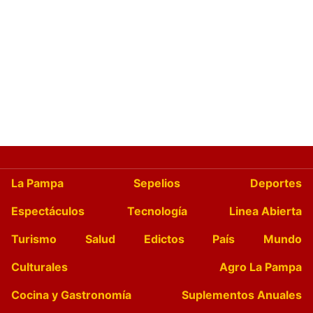
La Pampa
Sepelios
Deportes
Espectáculos
Tecnología
Linea Abierta
Turismo
Salud
Edictos
País
Mundo
Culturales
Agro La Pampa
Cocina y Gastronomía
Suplementos Anuales