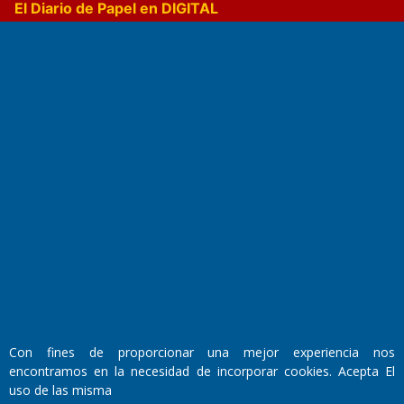
El Diario de Papel en DIGITAL
Fundado por el
Doctor Antonio Nemesio
Primera edición: Domingo 3 de Mayo de 1992
Miembro de ADIRA,ADEPA y CPPAL
Propietario: El Diario SRL
Director Periodístico:
Con fines de proporcionar una mejor experiencia nos
Walter René Goñi
encontramos en la necesidad de incorporar cookies. Acepta El
uso de las misma