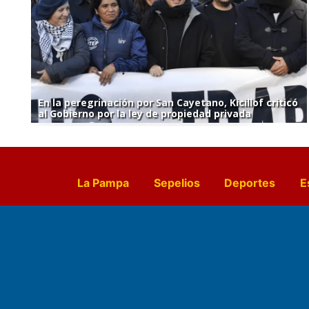
En la peregrinación por San Cayetano, Kicillof criticó
al Gobierno por la ley de propiedad privada
La Pampa
Sepelios
Deportes
E
Culturales
Agro La Pampa
Cocin
Farmacias de turno
Entr