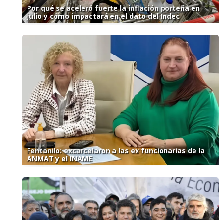
Por qué se aceleró fuerte la inflación porteña en
julio y cómo impactará en el dato del Indec
Fentanilo: excarcelaron a las ex funcionarias de la
ANMAT y el INAME