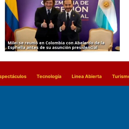
Milei se reunió en Colombia con Abelardo de la
Espriella antes de su asunción presidencial
spectáculos
Tecnología
Linea Abierta
Turism
a y Gastronomía
Suplementos Anuales
Horósc
e Pocillos
Transmisiones en vivo