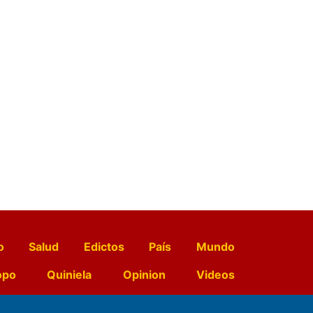
o
Salud
Edictos
País
Mundo
opo
Quiniela
Opinion
Videos
El Diario de Papel en DIGITAL