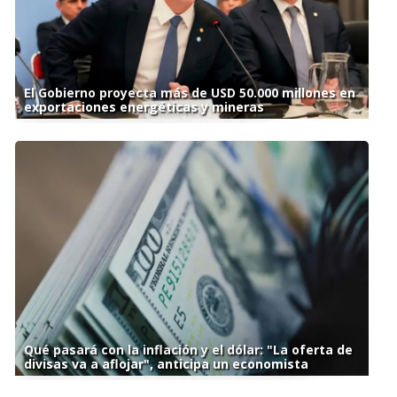
El Gobierno proyecta más de USD 50.000 millones en
exportaciones energéticas y mineras
Qué pasará con la inflación y el dólar: "La oferta de
divisas va a aflojar", anticipa un economista