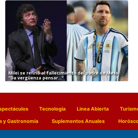
Milei se refirió al fallecimiento del padre de Messi:
"Da vergüenza pensar..."
spectáculos
Tecnología
Linea Abierta
Turism
a y Gastronomía
Suplementos Anuales
Horósc
e Pocillos
Transmisiones en vivo