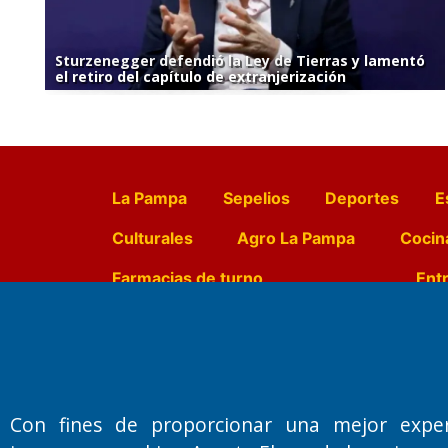
Sturzenegger defendió la Ley de Tierras y lamentó
el retiro del capítulo de extranjerización
La Pampa
Sepelios
Deportes
E
Culturales
Agro La Pampa
Cocin
Farmacias de turno
Entr
Fundado por el
Doctor Antonio 
Primera edición: Domingo 3 de May
Con fines de proporcionar una mejor expe
Miembro de ADIRA,ADEPA y CPPAL