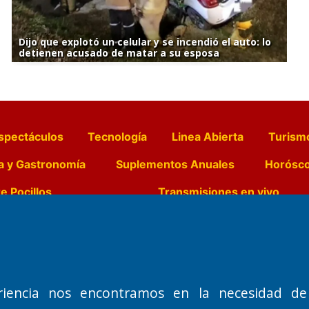
Dijo que explotó un celular y se incendió el auto: lo
detienen acusado de matar a su esposa
spectáculos
Tecnología
Linea Abierta
Turism
a y Gastronomía
Suplementos Anuales
Horósc
e Pocillos
Transmisiones en vivo
Nemesio
Domicilio Legal: José Ingenieros 855,
Director General d
o de 1992
Santa Rosa, La Pampa.
Dr. Jorge Ricardo 
riencia nos encontramos en la necesidad de
Número de Registro DNDA:
Redacción, Administ