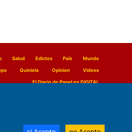
o
Salud
Edictos
País
Mundo
opo
Quiniela
Opinion
Videos
El Diario de Papel en DIGITAL
e Contenidos:
Nemesio
ración,
si Acepto
no Acepto