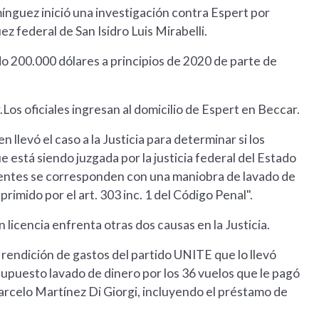
omínguez inició una investigación contra Espert por
z federal de San Isidro Luis Mirabelli.
do 200.000 dólares a principios de 2020 de parte de
.Los oficiales ingresan al domicilio de Espert en Beccar.
n llevó el caso a la Justicia para determinar si los
 está siendo juzgada por la justicia federal del Estado
cientes se corresponden con una maniobra de lavado de
primido por el art. 303 inc. 1 del Código Penal".
 licencia enfrenta otras dos causas en la Justicia.
la rendición de gastos del partido UNITE que lo llevó
supuesto lavado de dinero por los 36 vuelos que le pagó
rcelo Martínez Di Giorgi, incluyendo el préstamo de