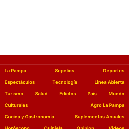
La Pampa
Sepelios
Deportes
Espectáculos
Tecnología
Linea Abierta
Turismo
Salud
Edictos
País
Mundo
Culturales
Agro La Pampa
Cocina y Gastronomía
Suplementos Anuales
Horóscopo
Quiniela
Opinion
Videos