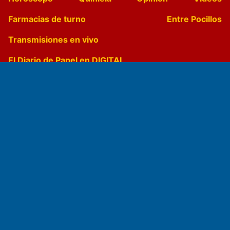
Farmacias de turno
Entre Pocillos
Transmisiones en vivo
El Diario de Papel en DIGITAL
Fundado por el
Doctor Antonio Nemesio
Primera edición: Domingo 3 de Mayo de 1992