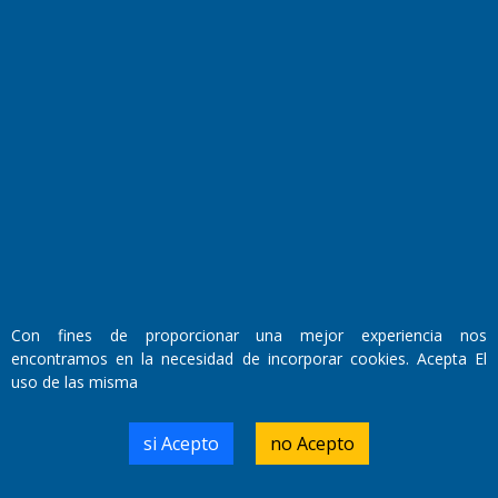
El Diario de Papel en DIGITAL
Con fines de proporcionar una mejor experiencia nos
encontramos en la necesidad de incorporar cookies. Acepta El
Fundado por el
Doctor Antonio Nemesio
uso de las misma
Primera edición: Domingo 3 de Mayo de 1992
Miembro de ADIRA,ADEPA y CPPAL
Propietario: El Diario SRL
si Acepto
no Acepto
Director Periodístico:
Walter René Goñi