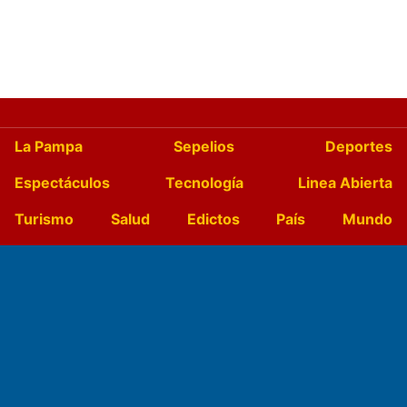
La Pampa
Sepelios
Deportes
Espectáculos
Tecnología
Linea Abierta
Turismo
Salud
Edictos
País
Mundo
Culturales
Agro La Pampa
Cocina y Gastronomía
Suplementos Anuales
Horóscopo
Quiniela
Opinion
Videos
Farmacias de turno
Entre Pocillos
Transmisiones en vivo