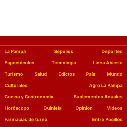
La Pampa
Sepelios
Deportes
Espectáculos
Tecnología
Linea Abierta
Turismo
Salud
Edictos
País
Mundo
Culturales
Agro La Pampa
Cocina y Gastronomía
Suplementos Anuales
Horóscopo
Quiniela
Opinion
Videos
Farmacias de turno
Entre Pocillos