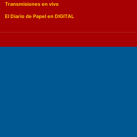
Transmisiones en vivo
El Diario de Papel en DIGITAL
Fundado por el
Doctor Antonio Nemesio
Primera edición: Domingo 3 de Mayo de 1992
Miembro de ADIRA,ADEPA y CPPAL
Propietario: El Diario SRL
Director Periodístico: