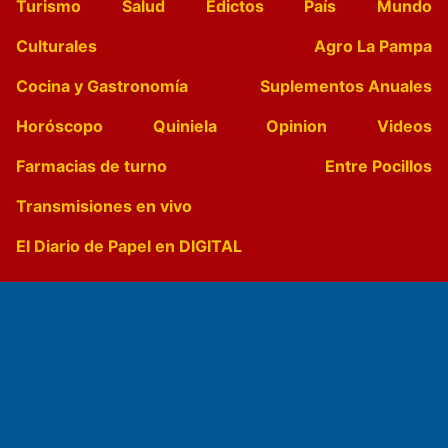
Turismo
Salud
Edictos
País
Mundo
Culturales
Agro La Pampa
Cocina y Gastronomía
Suplementos Anuales
Horóscopo
Quiniela
Opinion
Videos
Farmacias de turno
Entre Pocillos
Transmisiones en vivo
El Diario de Papel en DIGITAL