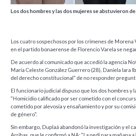
Los dos hombres y las dos mujeres se abstuvieron de 
Los cuatro sospechosos por los crímenes de Morena Ver
en el partido bonaerense de Florencio Varela se negar
De acuerdo al comunicado que accedió la agencia Noti
María Celeste González Guerrero (28), Daniela Iara Ib
del derecho constitucional" de no responder pregunt
El funcionario judicial dispuso que los dos hombres y
"Homicidio calificado por ser cometido con el concur
cometido por alevosía y ensañamiento y por su comis
de género".
Sin embargo, Duplaá abandonó la investigación y el cas
Arribas, que le confirmó a NA: "La pedí para mañana a 