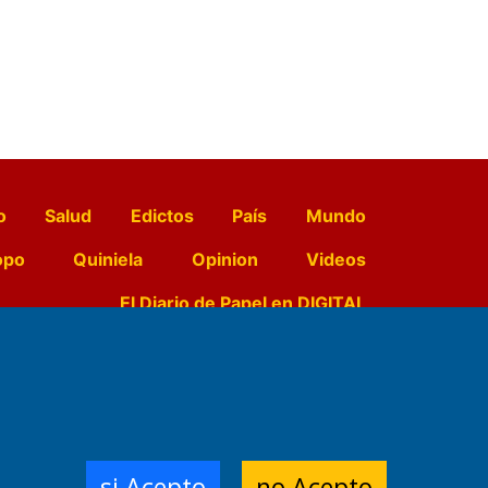
o
Salud
Edictos
País
Mundo
opo
Quiniela
Opinion
Videos
El Diario de Papel en DIGITAL
e Contenidos:
Nemesio
ración,
si Acepto
no Acepto