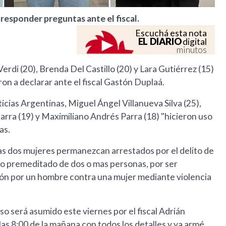
responder preguntas ante el fiscal.
Escuchá esta nota
EL DIARIO
digital
minutos
di (20), Brenda Del Castillo (20) y Lara Gutiérrez (15)
on a declarar ante el fiscal Gastón Duplaá.
cias Argentinas, Miguel Ángel Villanueva Silva (25),
arra (19) y Maximiliano Andrés Parra (18) "hicieron uso
as.
 las dos mujeres permanezcan arrestados por el delito de
so premeditado de dos o mas personas, por ser
ión por un hombre contra una mujer mediante violencia
o será asumido este viernes por el fiscal Adrián
las 8:00 de la mañana con todos los detalles y ya armé