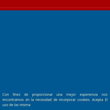
Fundado por el
Doctor Antonio Nemesio
Primera edición: Domingo 3 de Mayo de 1992
Miembro de ADIRA,ADEPA y CPPAL
Propietario: El Diario SRL
Director Periodístico:
Walter René Goñi
Con fines de proporcionar una mejor experiencia nos
encontramos en la necesidad de incorporar cookies. Acepta El
uso de las misma
Domicilio Legal: José Ingenieros 855,