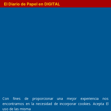
El Diario de Papel en DIGITAL
Fundado por el
Doctor Antonio Nemesio
Primera edición: Domingo 3 de Mayo de 1992
Miembro de ADIRA,ADEPA y CPPAL
Propietario: El Diario SRL
Director Periodístico:
Con fines de proporcionar una mejor experiencia nos
Walter René Goñi
encontramos en la necesidad de incorporar cookies. Acepta El
uso de las misma