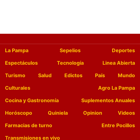
La Pampa
Sepelios
Deportes
Espectáculos
Tecnología
Linea Abierta
Turismo
Salud
Edictos
País
Mundo
Culturales
Agro La Pampa
Cocina y Gastronomía
Suplementos Anuales
Horóscopo
Quiniela
Opinion
Videos
Farmacias de turno
Entre Pocillos
Transmisiones en vivo