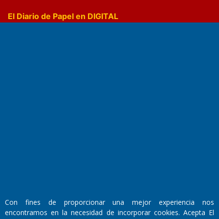
El Diario de Papel en DIGITAL
Fundado por el
Doctor Antonio Nemesio
Primera edición: Domingo 3 de Mayo de 1992
Miembro de ADIRA,ADEPA y CPPAL
Propietario: El Diario SRL
Director Periodístico:
Con fines de proporcionar una mejor experiencia nos
Walter René Goñi
encontramos en la necesidad de incorporar cookies. Acepta El