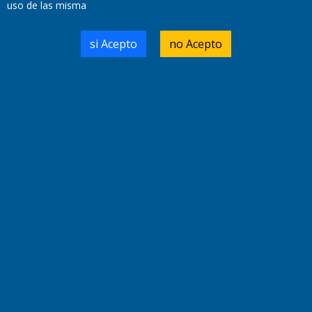
uso de las misma
Domicilio Legal: José Ingenieros 855,
si Acepto
no Acepto
Santa Rosa, La Pampa.
Número de Registro DNDA:
RL-2019-55551274-APN-DNDA#MJ
Edición #
9417
Fecha de Edición:
6/08/2026
Fecha de Inicio: 19/10/2000
Director General de Contenidos:
Dr. Jorge Ricardo Nemesio
Redacción, Administración,
Oficina Comercial y Planta Impresora:
José Ingenieros 855,
Santa Rosa, La Pampa, Argentina.
Tel: (02954) 411117/18/19/20
Cel: +54 2954 535213