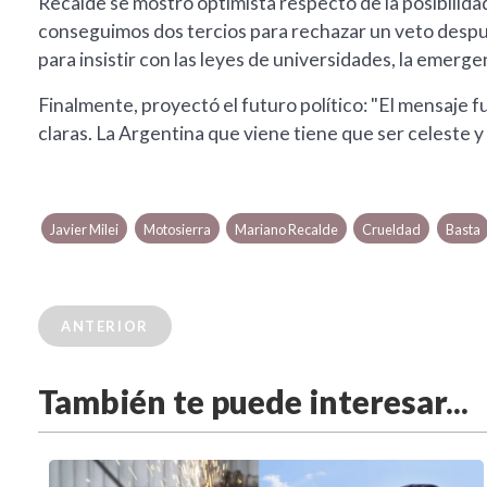
Recalde se mostró optimista respecto de la posibilida
conseguimos dos tercios para rechazar un veto despué
para insistir con las leyes de universidades, la emergen
Finalmente, proyectó el futuro político: "El mensaje
claras. La Argentina que viene tiene que ser celeste y 
Javier Milei
Motosierra
Mariano Recalde
Crueldad
Basta
ANTERIOR
También te puede interesar...