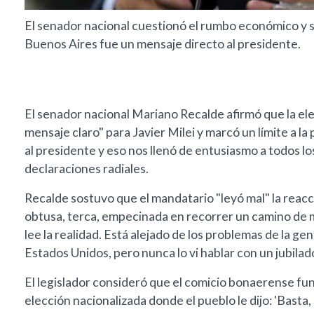
El senador nacional cuestionó el rumbo económico y so
Buenos Aires fue un mensaje directo al presidente.
El senador nacional Mariano Recalde afirmó que la ele
mensaje claro" para Javier Milei y marcó un límite a la 
al presidente y eso nos llenó de entusiasmo a todos lo
declaraciones radiales.
Recalde sostuvo que el mandatario "leyó mal" la reacc
obtusa, terca, empecinada en recorrer un camino de 
lee la realidad. Está alejado de los problemas de la ge
Estados Unidos, pero nunca lo vi hablar con un jubilado
El legislador consideró que el comicio bonaerense fun
elección nacionalizada donde el pueblo le dijo: 'Bast