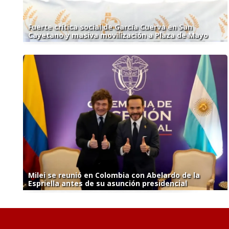
Fuerte crítica social de García Cuerva en San
Cayetano y masiva movilización a Plaza de Mayo
Milei se reunió en Colombia con Abelardo de la
Espriella antes de su asunción presidencial