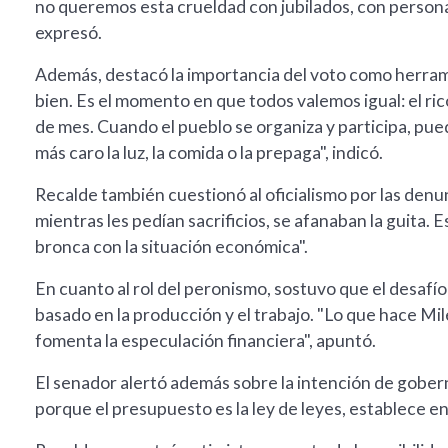
no queremos esta crueldad con jubilados, con persona
expresó.
Además, destacó la importancia del voto como herram
bien. Es el momento en que todos valemos igual: el rico,
de mes. Cuando el pueblo se organiza y participa, pue
más caro la luz, la comida o la prepaga", indicó.
Recalde también cuestionó al oficialismo por las de
mientras les pedían sacrificios, se afanaban la guita.
bronca con la situación económica".
En cuanto al rol del peronismo, sostuvo que el desafí
basado en la producción y el trabajo. "Lo que hace Mil
fomenta la especulación financiera", apuntó.
El senador alertó además sobre la intención de gober
porque el presupuesto es la ley de leyes, establece en 