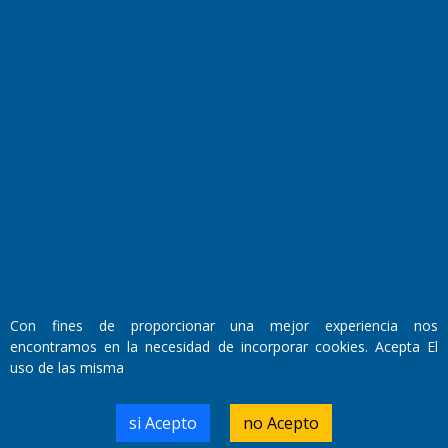
Fundado por el
Doctor Antonio Nemesio
Primera edición: Domingo 3 de Mayo de 1992
Miembro de ADIRA,ADEPA y CPPAL
Propietario: El Diario SRL
Director Periodístico:
Con fines de proporcionar una mejor experiencia nos
Walter René Goñi
encontramos en la necesidad de incorporar cookies. Acepta El
uso de las misma
Domicilio Legal: José Ingenieros 855,
si Acepto
no Acepto
Santa Rosa, La Pampa.
Número de Registro DNDA: