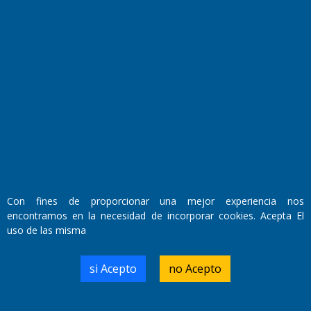
Fundado por el
Doctor Antonio Nemesio
Primera edición: Domingo 3 de Mayo de 1992
Miembro de ADIRA,ADEPA y CPPAL
Propietario: El Diario SRL
Director Periodístico:
Walter René Goñi
Con fines de proporcionar una mejor experiencia nos
encontramos en la necesidad de incorporar cookies. Acepta El
uso de las misma
Domicilio Legal: José Ingenieros 855,
Santa Rosa, La Pampa.
Número de Registro DNDA:
si Acepto
no Acepto
RL-2019-55551274-APN-DNDA#MJ
Edición #
9419
Fecha de Edición:
8/08/2026