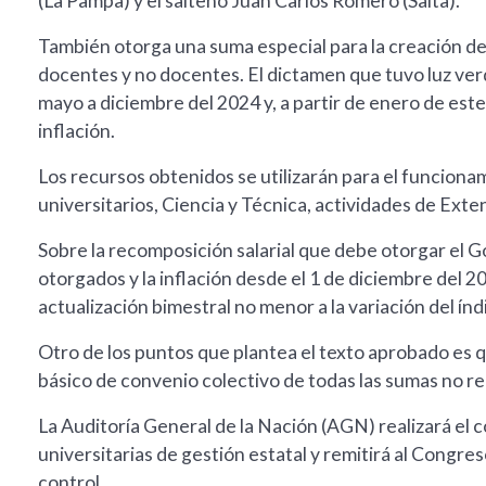
(La Pampa) y el salteño Juan Carlos Romero (Salta).
También otorga una suma especial para la creación de 
docentes y no docentes. El dictamen que tuvo luz ve
mayo a diciembre del 2024 y, a partir de enero de este
inflación.
Los recursos obtenidos se utilizarán para el funciona
universitarios, Ciencia y Técnica, actividades de Exte
Sobre la recomposición salarial que debe otorgar el 
otorgados y la inflación desde el 1 de diciembre del 20
actualización bimestral no menor a la variación del ín
Otro de los puntos que plantea el texto aprobado es 
básico de convenio colectivo de todas las sumas no re
La Auditoría General de la Nación (AGN) realizará el c
universitarias de gestión estatal y remitirá al Congre
control.