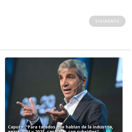
SIGUIENTE
Caputo: "Para tarados que hablan de la industria,
entre 2011 y 2023, cayó 10% con subsidios"