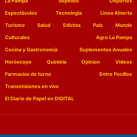
La Pampa
Sepelios
Deportes
Espectáculos
Tecnología
Linea Abierta
Turismo
Salud
Edictos
País
Mundo
Culturales
Agro La Pampa
Cocina y Gastronomía
Suplementos Anuales
Horóscopo
Quiniela
Opinion
Videos
Farmacias de turno
Entre Pocillos
Transmisiones en vivo
El Diario de Papel en DIGITAL