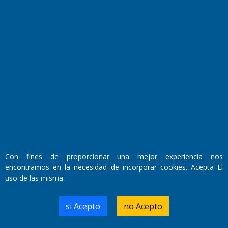
Fundado por el
Doctor Antonio Nemesio
Primera edición: Domingo 3 de Mayo de 1992
Miembro de ADIRA,ADEPA y CPPAL
Propietario: El Diario SRL
Director Periodístico:
Walter René Goñi
Con fines de proporcionar una mejor experiencia nos
encontramos en la necesidad de incorporar cookies. Acepta El
Domicilio Legal: José Ingenieros 855,
uso de las misma
Santa Rosa, La Pampa.
Número de Registro DNDA:
RL-2019-55551274-APN-DNDA#MJ
si Acepto
no Acepto
Edición #
9421
Fecha de Edición:
10/08/2026