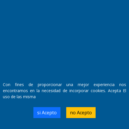
Fundado por el
Doctor Antonio Nemesio
Primera edición: Domingo 3 de Mayo de 1992
Miembro de ADIRA,ADEPA y CPPAL
Propietario: El Diario SRL
Con fines de proporcionar una mejor experiencia nos
Director Periodístico:
encontramos en la necesidad de incorporar cookies. Acepta El
Walter René Goñi
uso de las misma
si Acepto
no Acepto
Domicilio Legal: José Ingenieros 855,
Santa Rosa, La Pampa.
Número de Registro DNDA: