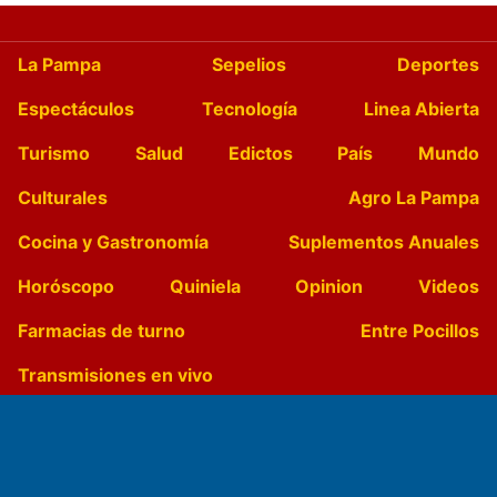
La Pampa
Sepelios
Deportes
Espectáculos
Tecnología
Linea Abierta
Turismo
Salud
Edictos
País
Mundo
Culturales
Agro La Pampa
Cocina y Gastronomía
Suplementos Anuales
Horóscopo
Quiniela
Opinion
Videos
Farmacias de turno
Entre Pocillos
Transmisiones en vivo
El Diario de Papel en DIGITAL