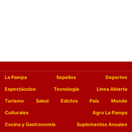
La Pampa
Sepelios
Deportes
Espectáculos
Tecnología
Linea Abierta
Turismo
Salud
Edictos
País
Mundo
Culturales
Agro La Pampa
Cocina y Gastronomía
Suplementos Anuales