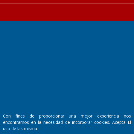
Fundado por el
Doctor Antonio Nemesio
Primera edición: Domingo 3 de Mayo de 1992
Miembro de ADIRA,ADEPA y CPPAL
Propietario: El Diario SRL
Director Periodístico:
Walter René Goñi
Con fines de proporcionar una mejor experiencia nos
encontramos en la necesidad de incorporar cookies. Acepta El
Domicilio Legal: José Ingenieros 855,
uso de las misma
Santa Rosa, La Pampa.