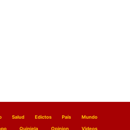
o
Salud
Edictos
País
Mundo
opo
Quiniela
Opinion
Videos