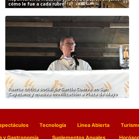
cómo le fue a cada rubro
Fuerte crítica social de García Cuerva en San
Cayetano y masiva movilización a Plaza de Mayo
spectáculos
Tecnología
Linea Abierta
Turism
a y Gastronomía
Suplementos Anuales
Horósc