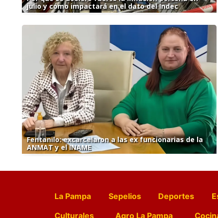
julio y cómo impactará en el dato del Indec
Fentanilo: excarcelaron a las ex funcionarias de la
ANMAT y el INAME
La Pampa
Sepelios
Deportes
E
Culturales
Agro La Pampa
Cocin