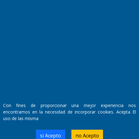
Fundado por el
Doctor Antonio Nemesio
Primera edición: Domingo 3 de Mayo de 1992
Miembro de ADIRA,ADEPA y CPPAL
Propietario: El Diario SRL
Director Periodístico:
Walter René Goñi
Con fines de proporcionar una mejor experiencia nos
encontramos en la necesidad de incorporar cookies. Acepta El
uso de las misma
Domicilio Legal: José Ingenieros 855,
Santa Rosa, La Pampa.
Número de Registro DNDA:
si Acepto
no Acepto