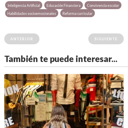
Inteligencia Artificial
Educación Financiera
Convivencia escolar
Habilidades socioemocionales
Reforma curricular
ANTERIOR
SIGUIENTE
También te puede interesar...