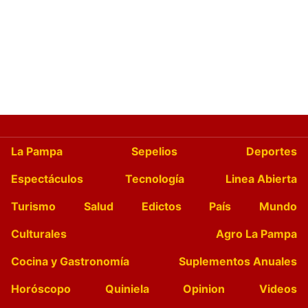
La Pampa
Sepelios
Deportes
Espectáculos
Tecnología
Linea Abierta
Turismo
Salud
Edictos
País
Mundo
Culturales
Agro La Pampa
Cocina y Gastronomía
Suplementos Anuales
Horóscopo
Quiniela
Opinion
Videos