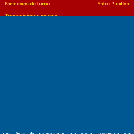
Farmacias de turno
Entre Pocillos
Transmisiones en vivo
El Diario de Papel en DIGITAL
Fundado por el
Doctor Antonio Nemesio
Primera edición: Domingo 3 de Mayo de 1992
Miembro de ADIRA,ADEPA y CPPAL
Con fines de proporcionar una mejor experiencia nos