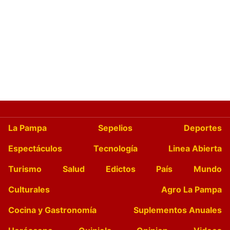
La Pampa
Sepelios
Deportes
Espectáculos
Tecnología
Linea Abierta
Turismo
Salud
Edictos
País
Mundo
Culturales
Agro La Pampa
Cocina y Gastronomía
Suplementos Anuales