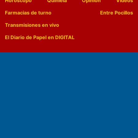
Horóscopo
Quiniela
Opinion
Videos
Farmacias de turno
Entre Pocillos
Transmisiones en vivo
El Diario de Papel en DIGITAL
Fundado por el
Doctor Antonio Nemesio
Primera edición: Domingo 3 de Mayo de 1992