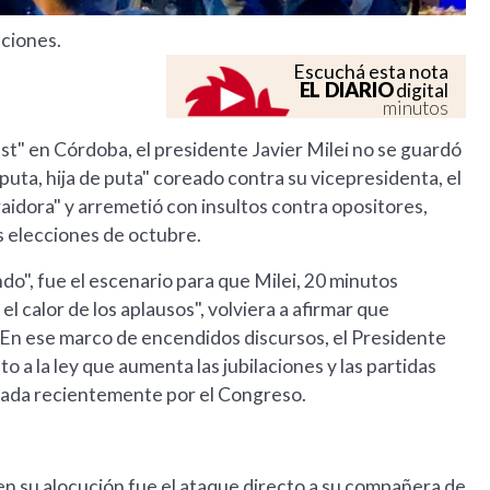
aciones.
Escuchá esta nota
EL DIARIO
digital
minutos
st" en Córdoba, el presidente Javier Milei no se guardó
 puta, hija de puta" coreado contra su vicepresidenta, el
traidora" y arremetió con insultos contra opositores,
s elecciones de octubre.
o", fue el escenario para que Milei, 20 minutos
el calor de los aplausos", volviera a afirmar que
. En ese marco de encendidos discursos, el Presidente
o a la ley que aumenta las jubilaciones y las partidas
bada recientemente por el Congreso.
n su alocución fue el ataque directo a su compañera de