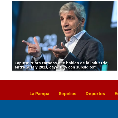
Caputo: "Para tarados que hablan de la industria,
entre 2011 y 2023, cayó 10% con subsidios"
La Pampa
Sepelios
Deportes
E
Culturales
Agro La Pampa
Cocin
Farmacias de turno
Entr