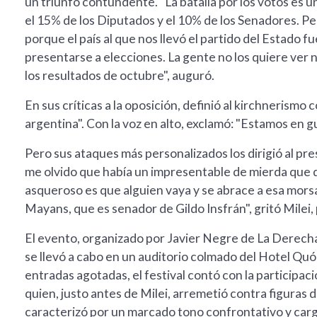
un triunfo contundente. "La batalla por los votos es
el 15% de los Diputados y el 10% de los Senadores. Pe
porque el país al que nos llevó el partido del Estado f
presentarse a elecciones. La gente no los quiere ver n
los resultados de octubre", auguró.
En sus críticas a la oposición, definió al kirchnerism
argentina". Con la voz en alto, exclamó: "Estamos en gu
Pero sus ataques más personalizados los dirigió al pr
me olvido que había un impresentable de mierda que 
asqueroso es que alguien vaya y se abrace a esa mors
Mayans, que es senador de Gildo Insfrán", gritó Milei
El evento, organizado por Javier Negre de La Derecha 
se llevó a cabo en un auditorio colmado del Hotel Quó
entradas agotadas, el festival contó con la participaci
quien, justo antes de Milei, arremetió contra figuras 
caracterizó por un marcado tono confrontativo y carga