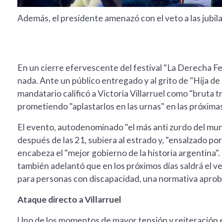
Además, el presidente amenazó con el veto a las jubil
En un cierre efervescente del festival "La Derecha Fe
nada. Ante un público entregado y al grito de "Hija de
mandatario calificó a Victoria Villarruel como "bruta 
prometiendo "aplastarlos en las urnas" en las próxima
El evento, autodenominado "el más anti zurdo del mund
después de las 21, subiera al estrado y, "ensalzado por 
encabeza el "mejor gobierno de la historia argentina"
también adelantó que en los próximos días saldrá el vet
para personas con discapacidad, una normativa apro
Ataque directo a Villarruel
Uno de los momentos de mayor tensión y reiteración e