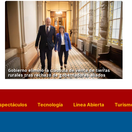
Gobierno eliminó la cláusula de venta de tierras
rurales tras rechazo de gobernadores aliados
spectáculos
Tecnología
Linea Abierta
Turism
a y Gastronomía
Suplementos Anuales
Horósc
e Pocillos
Transmisiones en vivo