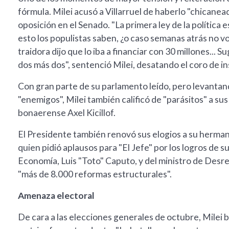
fórmula. Milei acusó a Villarruel de haberlo "chicanead
oposición en el Senado. "La primera ley de la política e
esto los populistas saben, ¿o caso semanas atrás no vo
traidora dijo que lo iba a financiar con 30 millones..
dos más dos", sentenció Milei, desatando el coro de in
Con gran parte de su parlamento leído, pero levantand
"enemigos", Milei también calificó de "parásitos" a su
bonaerense Axel Kicillof.
El Presidente también renovó sus elogios a su hermana,
quien pidió aplausos para "El Jefe" por los logros de s
Economía, Luis "Toto" Caputo, y del ministro de Desre
"más de 8.000 reformas estructurales".
Amenaza electoral
De cara a las elecciones generales de octubre, Milei 