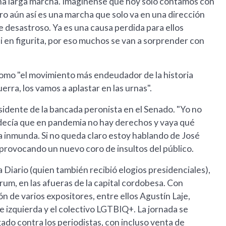
 una larga marcha. Imagínense que hoy solo contamos con
ro aún así es una marcha que solo va en una dirección
ue desastroso. Ya es una causa perdida para ellos
i en figurita, por eso muchos se van a sorprender con
o como "el movimiento más endeudador de la historia
erra, los vamos a aplastar en las urnas".
esidente de la bancada peronista en el Senado. "Yo no
decía que en pandemia no hay derechos y vaya qué
a inmunda. Si no queda claro estoy hablando de José
, provocando un nuevo coro de insultos del público.
Diario (quien también recibió elogios presidenciales),
rum, en las afueras de la capital cordobesa. Con
ón de varios expositores, entre ellos Agustín Laje,
de izquierda y el colectivo LGTBIQ+. La jornada se
do contra los periodistas, con incluso venta de