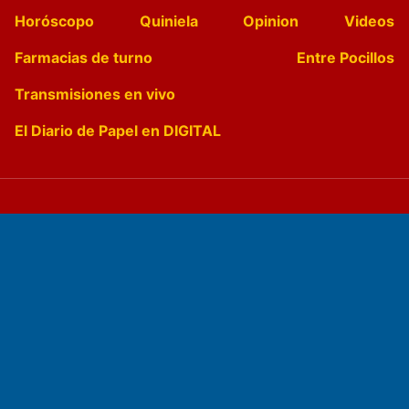
Horóscopo
Quiniela
Opinion
Videos
Farmacias de turno
Entre Pocillos
Transmisiones en vivo
El Diario de Papel en DIGITAL
Fundado por el
Doctor Antonio Nemesio