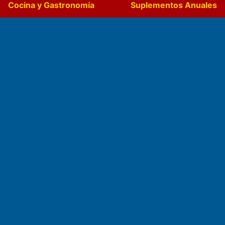
Cocina y Gastronomía
Suplementos Anuales
Horóscopo
Quiniela
Opinion
Videos
Farmacias de turno
Entre Pocillos
Transmisiones en vivo
El Diario de Papel en DIGITAL