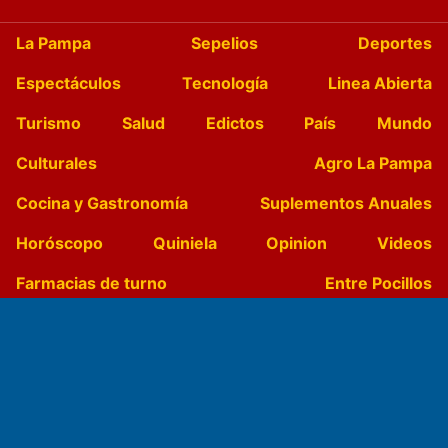
La Pampa
Sepelios
Deportes
Espectáculos
Tecnología
Linea Abierta
Turismo
Salud
Edictos
País
Mundo
Culturales
Agro La Pampa
Cocina y Gastronomía
Suplementos Anuales
Horóscopo
Quiniela
Opinion
Videos
Farmacias de turno
Entre Pocillos
Transmisiones en vivo
El Diario de Papel en DIGITAL