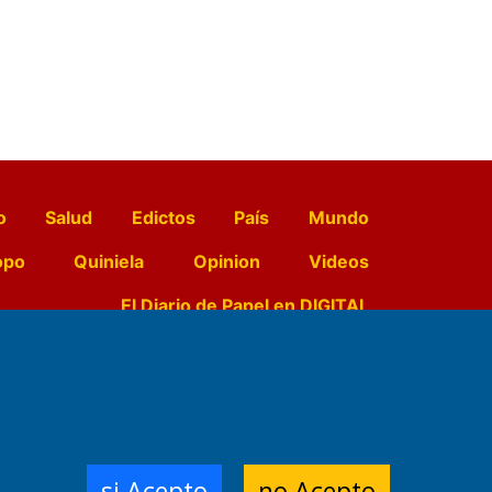
o
Salud
Edictos
País
Mundo
opo
Quiniela
Opinion
Videos
El Diario de Papel en DIGITAL
e Contenidos:
Nemesio
ración,
si Acepto
no Acepto